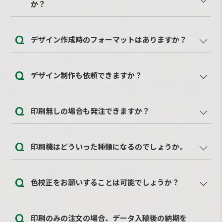
か？
（スタンダード）は表裏上質70㎏相当の用紙。しっ
かりタイプ（トレーシングタイプ）は表裏トレーシ
はい、できます。薄いタイプ・普通タイプは森林認
ングペーパー110g。バナナペーパータイプは、表裏
デザイン作成時のフォーマットはありますか？
証紙の為、「FSC®認証ラベル」の付与ができま
バナナペーパー180g 5％の用紙となります。
す。バナナペーパータイプでは「バナナペーパー
ございます。お問合せ後、弊社の営業から折り返し
5％ロゴマークとFSC®認証紙ラベル」が付与できま
デザイン制作も依頼できますか？
ご連絡いたします。その際にお申しつけください。
す。しっかりタイプでは「プラスチックスマートロ
ゴ」が付与できます。
デザイン制作も承ります。デザインイメージをヒア
印刷無しの場合も発注できますか？
リングさせていただいた後に、別途お見積りいたし
ます。
可能です。お問合せフォームにて「印刷無し希望」
印刷機はどういった種類になるのでしょうか。
とご記載ください。
薄いタイプと普通タイプについては、3,000部まで
色校正をお願いすることは可能でしょうか？
が「オンデマンド印刷」。3,000部以上は「オフセ
ット印刷」での対応となります。バナナペーパー
はい、可能です。別途お見積りをさせていただきま
は、1,000部までが「オンデマンド印刷」。1,000部
印刷のみの注文の場合、データ入稿後の納期を
す。