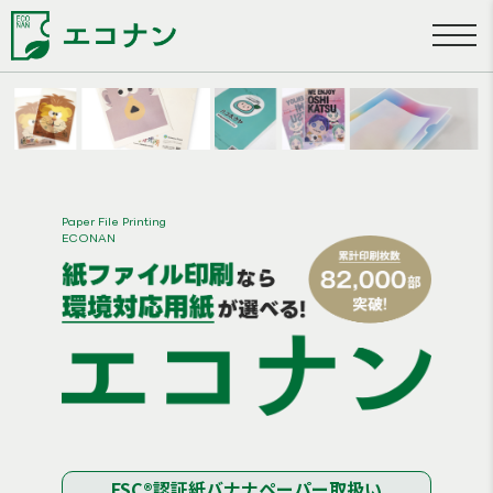
Paper File Printing
ECONAN
FSC®認証紙
バナナペーパー
取扱い