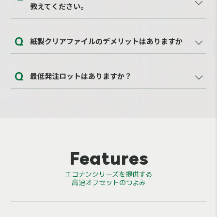
以上は「オフセット印刷」となります。
教えてください。
しっかりタイプ（トレーシングペーパータイプ）で
は、3,000部以下は「オンデマンド印刷」。「3,000
データ入稿後、約2～5週間で納品いたします。印刷
部以上はオフセット印刷とオンデマンド印刷がお選
紙製クリアファイルのデメリットはありますか
機の混み具合や時期・部数などによって変動の可能
びいただけます。機械によって価格差はございます
性がございます。仕様の確定後、弊社営業より正式
のでまずはお問合せください。※オンデマンド印刷
プラスチックのクリアファイルと比べると、耐久性
にお伝えいたします。
最低発注ロットはありますか？
とオフセット印刷では色味や印刷着肉に多少差異が
や水濡れなどのデメリットがございます。ですが、
ございます。
「選んで使い、分けて捨てる」ことが可能な商品と
薄いタイプ、普通タイプ、しっかりタイプ｜FSC®
なっております。
認証紙は1,000部から。しっかりタイプ、バナナペ
ーパータイプは100部から承ります。
Features
エコナンシリーズを提供する
高速オフセットのつよみ