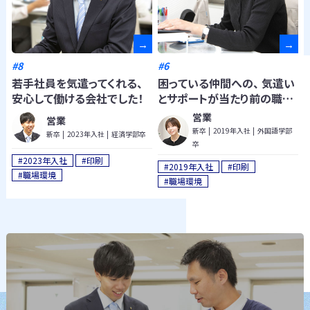
#8
#6
若手社員を気遣ってくれる、
困っている仲間への、 気遣い
安心して働ける会社でした！
とサポートが当たり前の職
場！
営業
営業
新卒
2019年入社
外国語学部
新卒
2023年入社
経済学部卒
卒
#2023年入社
#印刷
#2019年入社
#印刷
#職場環境
#職場環境