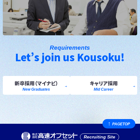
Requirements
Let’s join us Kousoku!
新卒採用
（マイナビ）
キャリア採用
New Graduates
Mid Career
PAGE
TOP
Recruiting Site