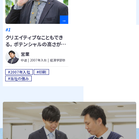
#1
クリエイティブなこともでき
る。 ポテンシャルの高さが強
みです！
営業
中途
2007年入社
経済学部卒
#2007年入社
#印刷
#当社の強み