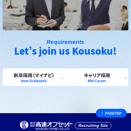
Requirements
Let’s join us Kousoku!
新卒採用
（マイナビ）
キャリア採用
New Graduates
Mid Career
PAGE
TOP
Recruiting Site