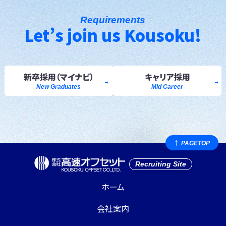
Requirements
Let’s join us Kousoku!
新卒採用
（マイナビ）
キャリア採用
New Graduates
Mid Career
PAGE
TOP
Recruiting Site
ホーム
会社案内