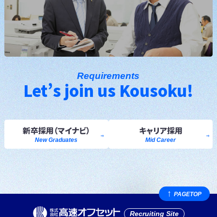
Requirements
Let’s join us Kousoku!
新卒採用
（マイナビ）
キャリア採用
New Graduates
Mid Career
PAGE
TOP
Recruiting Site