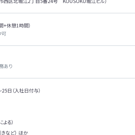
西区北堀江2丁目5番24号 KOUSOKU堀江ビル）
7時間+休憩1時間）
ク可
務あり
25日（入社日付与）
による）
きなど） ほか