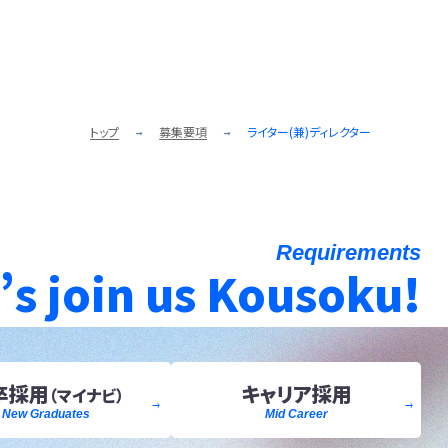
トップ
募集要項
ライター(兼)ディレクター
Requirements
’s join us Kousoku!
卒採用
キャリア採用
（マイナビ）
New Graduates
Mid Career