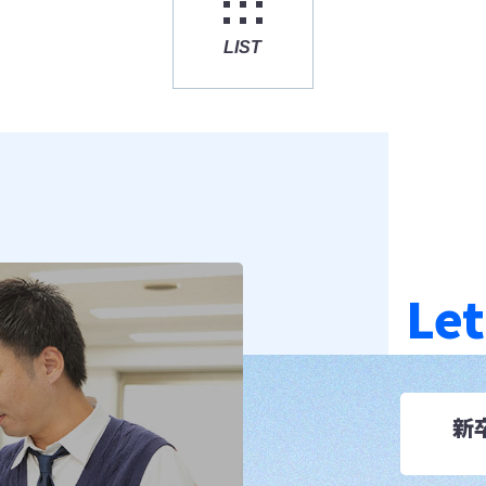
LIST
Let
新