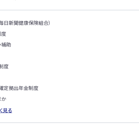
毎日新聞健康保険組合）
制度
ン補助
制度
確定拠出年金制度
ほか
く見る