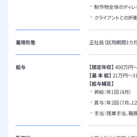
制作物全体のディレ
クライアントとの折
雇用形態
正社員（試用期間3カ
給与
【想定年収】
400万円～
【基 本 給】
21万円～3
【給与補足】
昇給：年1回（4月）
賞与：年2回（7月、1
手当：残業手当、職