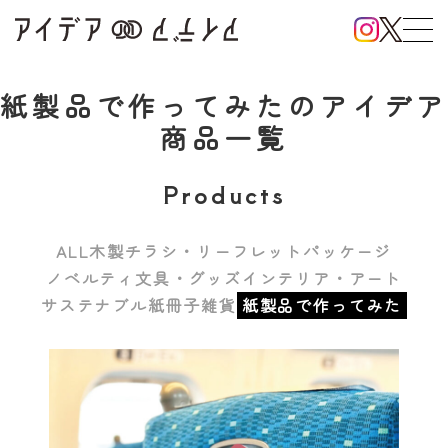
紙製品で作ってみた
のアイデア
商品一覧
Products
ALL
木製
チラシ・リーフレット
パッケージ
ノベルティ
文具・グッズ
インテリア・アート
サステナブル紙
冊子
雑貨
紙製品で作ってみた