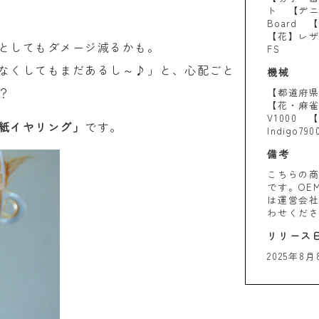
ト 【デニム
Board 
【花】レザ
としてもダメージ減るかも。
FS
なくしてもまだあるし～♪」と、心配ごと
機械
？
【都道府県】A
【花・麻雀・
V1000 
紙イヤリング」
です。
Indigo790
備考
こちらの
です。OE
は運営会
わせくだ
リリース
2025年8月