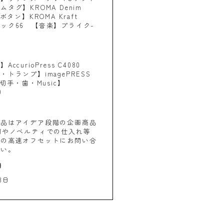
タグ】KROMA Denim
【ボタン】KROMA Kraft
ック66 【音楽】プライク-
ccurioPress C4080
トランプ】imagePRESS
【切手・歯・Music】
0
商品はアイデア段階の企画商品
Mやノベルティでの仕入れ等
社の高速オフセットにお問い合
さい。
日
8日