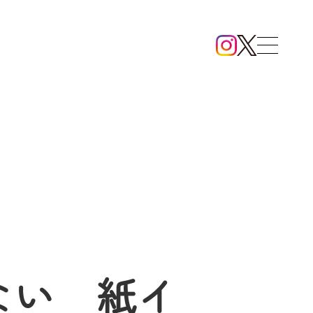
ない 紙イ