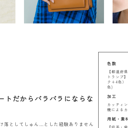
色数
【都道府県
トランプ】
ク+4色） 
色)
ートだからバラバラにならな
加工
カッティ
機による
用紙・素
け落としてしゅん…とした経験ありません
【切手・歯