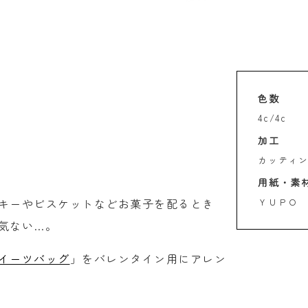
色数
4c/4c
加工
カッティ
用紙・素
キーやビスケットなどお菓子を配るとき
ＹＵＰＯ 2
気ない…。
イーツバッグ
」をバレンタイン用にアレン