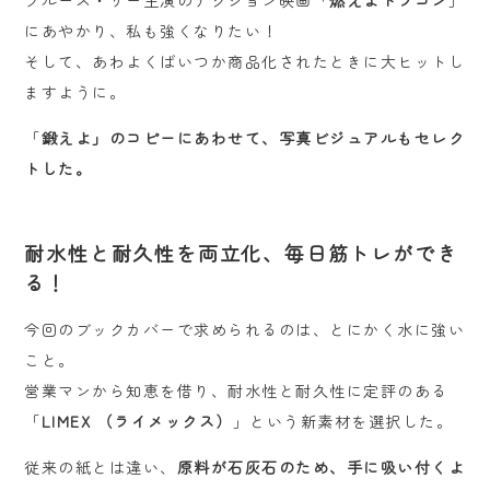
ブルース・リー主演のアクション映画「
燃えよドラゴン
」
にあやかり、私も強くなりたい！
そして、あわよくばいつか商品化されたときに大ヒットし
ますように。
「
鍛えよ」のコピーにあわせて、写真ビジュアルもセレク
トした。
耐水性と耐久性を両立化、毎日筋トレができ
る！
今回のブックカバーで求められるのは、とにかく水に強い
こと。
営業マンから知恵を借り、耐水性と耐久性に定評のある
「
LIMEX （ライメックス）
」という新素材を選択した。
従来の紙とは違い、
原料が石灰石のため、手に吸い付くよ