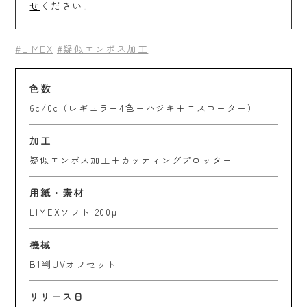
せ
ください。
#LIMEX
#疑似エンボス加工
色数
6c/0c（レギュラー4色+ハジキ+ニスコーター）
加工
疑似エンボス加工+カッティングプロッター
用紙・素材
LIMEXソフト 200μ
機械
B1判UVオフセット
リリース日