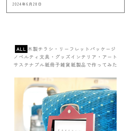
2024年6月28日
ALL
木製
チラシ・リーフレット
パッケージ
ノベルティ
文具・グッズ
インテリア・アート
サステナブル紙
冊子
雑貨
紙製品で作ってみた