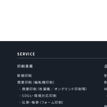
2.個人情報の利用に
1.当社は、事
の遂行に必
的外利用）
2.当社は、個
うえ、秘密
SERVICE
3.個人情報の第三者
印刷事業
当社は、法令に定
新聞印刷
ません。
商業印刷（輪転機印刷）
商業印刷（枚葉機／オンデマンド印刷等）
SDGs・環境対応印刷
4.法と社会秩序の順
伝票・帳票（フォーム印刷）