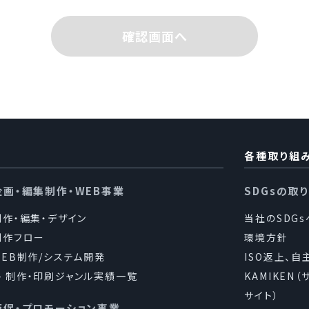
ついて
確認画面へ
業の内容及び規模を考慮し、個人情報を取得の際に示した利
要な限りにおいて利用し、目的の達成に必要な範囲を超えた
は行いません。また、目的外利用を行わないための措置を講じ
人情報の取扱いを第三者に委託する場合には、当該第三者に
保持契約を締結し、適正な監督を行います。
各種取り組
提供について
企画・編集制作・WEB事業
SDGsの取
める場合を除き、個人情報を、事前に本人の同意を得ること
制作・編集・デザイン
当社のSDG
制作フロー
環境方針
WEB制作/システム開発
ISO返上、自
制作・印刷ジャンル実績一覧
KAMIKEN
守について
サイト）
販促・プロモーション事業