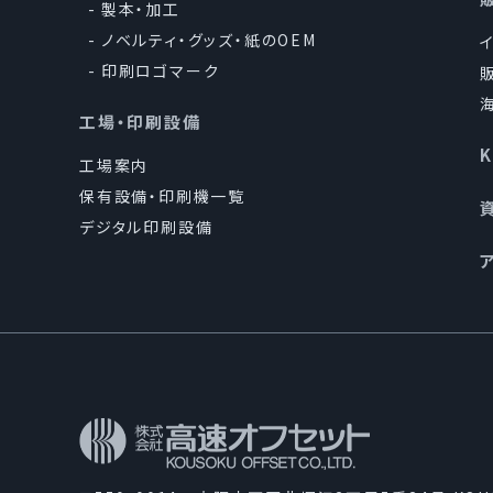
製本・加工
当社は、確実な
ノベルティ・グッズ・紙のOEM
他の規範を順守し
印刷ロゴマーク
5.個人情報の安全な
工場・印刷設備
工場案内
当社は、個人情報
保有設備・印刷機一覧
して、社内規程類
デジタル印刷設備
に対処します。
6.個人情報保護マネ
当社は、この方針
規程｣及びその他
施し、維持し、継