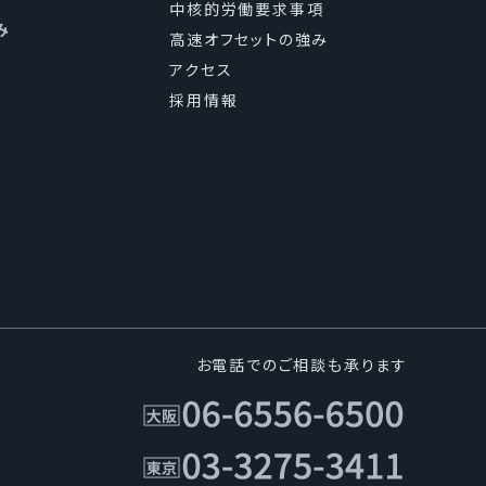
中核的労働要求事項
、国が定める指針その
み
高速オフセットの強み
アクセス
採用情報
き損の防止及び是正に関
発生した時には速やか
針、｢個人情報保護基本
お電話でのご相談も承ります
者に周知徹底させて実