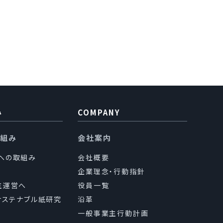
用目的の範囲内で、業務
個人情報の取扱い（目
ます。
つき厳正な調査を行った
み
COMPANY
り組み
会社案内
なく、第三者に提供し
sへの取組み
会社概要
企業理念・行動指針
主運営へ
役員一覧
（サステナブル紙研究
沿革
一般事業主行動計画