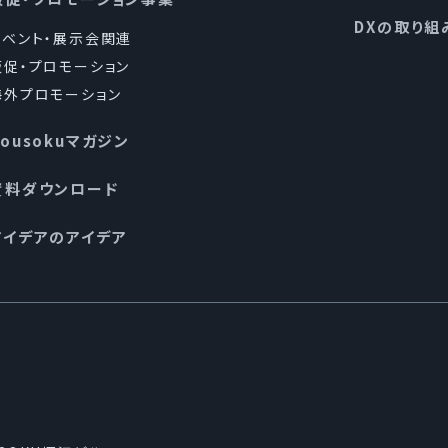
個人情報保護の実現のため、個人情報の取扱いに関する法令
DXの取り組
ます。
イベント・展示会関連
販促・プロモーション
海外プロモーション
管理について
Kousokuマガジン
を厳重に管理・保護します。個人情報の漏えい、滅失又は
に基づき合理的な安全対策を講ずるとともに、万一問題が
資料ダウンロード
アイデアのアイデア
ジメントシステムの確立・実施・維持・改善
を実行するため、個人情報保護マネジメントシステム(本方
の規程、規則を含む)を確立し、これを全従業者その他関係
続的に改善します。