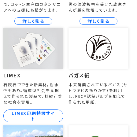
で、コットン生産国のタンザニ
災の津波被害を受けた農家さ
アへの支援にも繋がります。
んが綿を栽培しています。
詳しく見る
詳しく見る
LIMEX
バガス紙
石灰石でできた新素材。耐水
本来廃棄されているバガス（サ
性もあり。循環型社会を見据
トウキビの搾りかす）を利用
えて作られた製品で、持続可能
し、FSC®認証パルプを加えて
な社会を実現。
作られた用紙。
LIMEX印刷特設サイ
ト