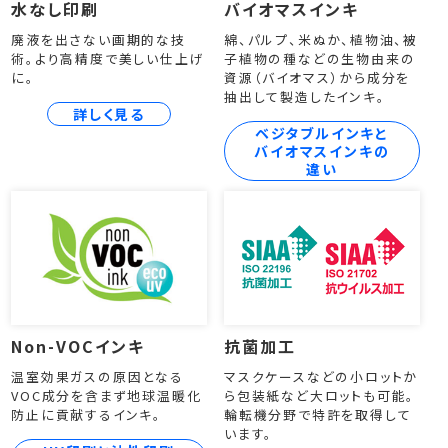
水なし印刷
バイオマスインキ
廃液を出さない画期的な技
綿、パルプ、米ぬか、植物油、被
術。より高精度で美しい仕上げ
子植物の種などの生物由来の
に。
資源（バイオマス）から成分を
抽出して製造したインキ。
詳しく見る
ベジタブルインキと
バイオマスインキの
違い
Non-VOCインキ
抗菌加工
温室効果ガスの原因となる
マスクケースなどの小ロットか
VOC成分を含まず地球温暖化
ら包装紙など大ロットも可能。
防止に貢献するインキ。
輪転機分野で特許を取得して
います。