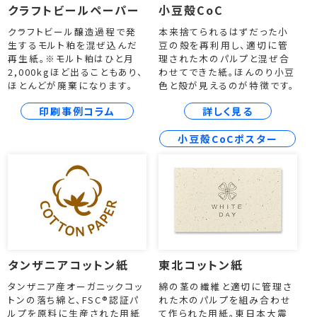
クラフトビールペーパー
小豆殻CoC
クラフトビール醸造過程で発
本来捨てられるはずだった小
生するモルト粕を混ぜ込んだ
豆の殻を再利用し、適切に管
再生紙。※モルト粕はひと月
理された木のパルプと混ぜ合
2,000kgほど出ることもあり、
わせてできた紙。ほんのり小豆
ほとんどが廃棄になります。
色と殻が見えるのが特徴です。
印刷事例コラム
詳しく見る
小豆殻CoCポスター
タンザニアコットン紙
東北コットン紙
タンザニア産オーガニックコッ
綿の茎の繊維と適切に管理さ
トンの落ち綿と、FSC®認証パ
れた木のパルプを組み合わせ
ルプを原料に生産された用紙
て作られた用紙。東日本大震