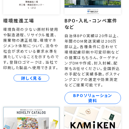
環境推進工場
BPO・入札・コンペ案件
など
環境負荷の少ない原材料使用
や製造過程、リサイクル推進、
自治体BPO実績は20件以上、
廃棄物の適正処理、環境マネ
年間のDM発送実績は200万
ジメント体制について、法令や
部以上。各種条件に合わせて
社会が求めている要求水準を
環境配慮印刷や可変印刷など
満たしていることを示すもので
の提案はもちろん、ターゲティ
す。登録ロゴマークは、当社で
ングDMや作成、封入封緘、配
印刷した製品へ使用できます。
架もお任せください。全国折込
の手配など実績多数。ポスティ
詳しく見る
ングエリアの選定や効果測定
などご提案可能です。
BPOソリューション
資料