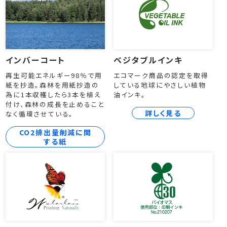
インバーコート
ベジタブルインキ
再生可能エネルギー98％で用
エコマーク商品の認定を取得
紙を抄造。森林を用紙抄造の
している地球にやさしい植物
為に1本収穫したら3本を植え
油インキ。
付け、森林の成長を止めること
詳しく見る
なく循環させている。
CO2排出量削減に関
する紙