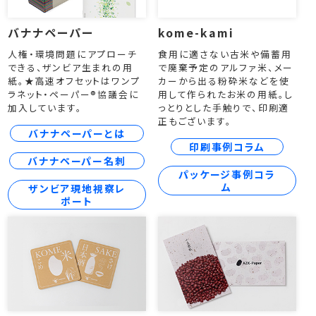
バナナペーパー
kome-kami
人権・環境問題にアプローチ
食用に適さない古米や備蓄用
できる、ザンビア生まれの用
で廃棄予定のアルファ米、メー
紙。★高速オフセットはワンプ
カーから出る粉砕米などを使
ラネット・ペーパー®協議会に
用して作られたお米の用紙。し
加入しています。
っとりとした手触りで、印刷適
正もございます。
バナナペーパーとは
印刷事例コラム
バナナペーパー名刺
パッケージ事例コラ
ム
ザンビア現地視察レ
ポート