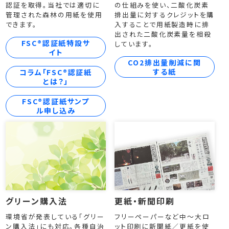
認証を取得。当社では適切に
の仕組みを使い、二酸化炭素
管理された森林の用紙を使用
排出量に対するクレジットを購
できます。
入することで用紙製造時に排
出された二酸化炭素量を相殺
FSC®認証紙特設サ
しています。
イト
CO2排出量削減に関
する紙
コラム「FSC®認証紙
とは？」
FSC®認証紙サンプ
ル申し込み
グリーン購入法
更紙・新聞印刷
環境省が発表している「グリー
フリーペーパーなど中～大ロ
ン購入法」にも対応。各種自治
ット印刷に新聞紙／更紙を使