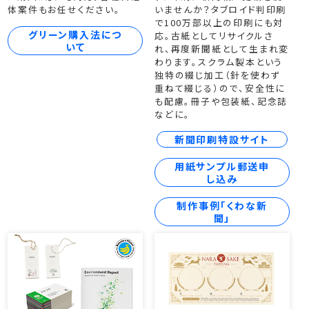
体案件もお任せください。
いませんか？タブロイド判印刷
で100万部以上の印刷にも対
グリーン購入法につ
応。古紙としてリサイクルさ
いて
れ、再度新聞紙として生まれ変
わります。スクラム製本という
独特の綴じ加工（針を使わず
重ねて綴じる）ので、安全性に
も配慮。冊子や包装紙、記念誌
などに。
新聞印刷特設サイト
用紙サンプル郵送申
し込み
制作事例「くわな新
聞」