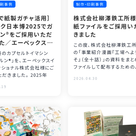
印刷事例
制作・印刷事例
で紙製ガチャ活用］
株式会社柳澤鉄工所
ク日本博2025でガ
紙ファイルをご採用い
ン®をご採用いただ
きました
た／エーペックスイ
この度、株式会社柳澤鉄工
ーナショナル株式会社
の「事業紹介漫画『工場へよ
製のカプセルトイマシン
そ』（全十話）」の資料をまと
ルン®」を、エーペックスイ
ファイルして配布するための
ナショナル株式会社様にご
ファイルの印刷を担当いたし
採用いただきました。 2025年
2026.04.30
た。
.19