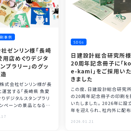
印刷事例
SDGs
会社ゼンリン様「長崎
日建設計総合研究所
愛用店めぐりデジタ
20周年記念冊子に「k
ンプラリー」のグッ
e-kami」をご採用い
製造
きました
、株式会社ゼンリン様が長
この度、日建設計総合研究
と運営する「長崎県 魚愛
の20周年記念冊子の印刷を
ぐりデジタルスタンプラリ
いたしました。 2026年に設
ャンペーンの景品となる、
年を迎えられ、社内外に配布
、キーホルダーと紙製カプ
.17
冊子を制作されました。
2026.01.21