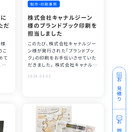
制作・印刷事例
様に
株式会社キャナルジーン
ただ
様のブランドブック印刷を
担当しました
所様
このたび、株式会社キャナルジー
うこ
ン様が発行された「ブランドブッ
めて
ク」の印刷をお手伝いさせていた
、紙
だきました。 株式会社キャナルジ
まし
ーン（CANAL JEAN）
2026.04.02
お見積り