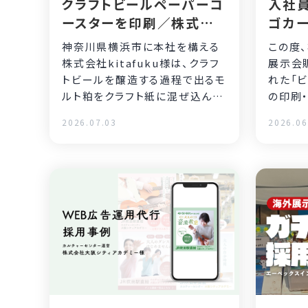
クラフトビールペーパーコ
入社
ースターを印刷／株式会
ゴカー
社kitafuku様
ご活
神奈川県横浜市に本社を構える
この度
株式会社kitafuku様は、クラフ
展示会
トビールを醸造する過程で出るモ
れた「
ルト粕をクラフト紙に混ぜ込んで
の印刷
作られた再生紙の販売業を運営
トが担当い
2026.07.03
2026.06
カ