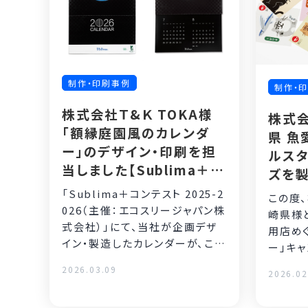
制作・印刷事例
制作・
株式会社Ｔ&Ｋ TOKA様
株式
「額縁庭園風のカレンダ
県 魚
ー」のデザイン・印刷を担
ルスタ
当しました【Sublima＋コ
ズを
ンテスト2025-2026 銀賞
「Sublima＋コンテスト 2025-2
この度
受賞】
026（主催：エコスリージャパン株
崎県様
式会社）」にて、当社が企画デザ
用店め
イン・製造したカレンダーが、この
ー」キ
度カレンダー・
シール
2026.03.09
2026.02
セ