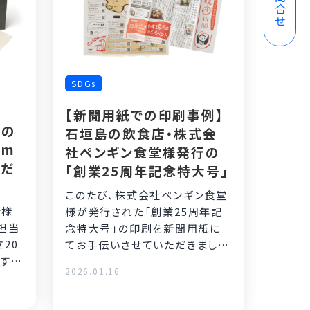
お問合せ
SDGs
【新聞用紙での印刷事例】
様の
石垣島の飲食店・株式会
om
社ペンギン食堂様発行の
ただ
「創業25周年記念特大号」
このたび、株式会社ペンギン食堂
所様
様が発行された「創業25周年記
担当
念特大号」の印刷を新聞用紙に
立20
てお手伝いさせていただきまし
する
た。 株式会社ペンギン食堂様は、
2026.01.16
沖