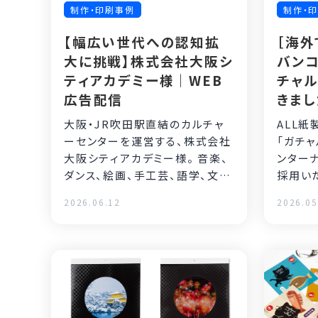
制作・印刷事例
制作・
【幅広い世代への認知拡
［海外
大に挑戦】株式会社大阪シ
バンコ
ティアカデミー様｜WEB
チャル
広告配信
きまし
ンタ
大阪・JR吹田駅直結のカルチャ
ALL紙
様
ーセンターを運営する、株式会社
「ガチャ
大阪シティアカデミー様。 音楽、
ンター
ダンス、絵画、手工芸、語学、文
芸、教養、美容など多彩なジャ
2026.06.12
2026.05