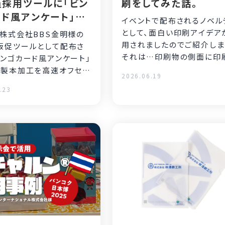
員採用ツールに「ビン
刷をしてみた話。
ド風アンケート」を
イベントで配布されるノベル
用いただきました
として、面白い印刷アイデア
、株式会社BBS金明様の
用されましたのでご紹介し
販促ツールとして配布さ
それは…印刷物の側面に印
ビンゴカード風アンケート」
行うことで、重ねると文字が
・製本加工を高速オフセッ
2026.06.19
たしました。 こちらの
.23