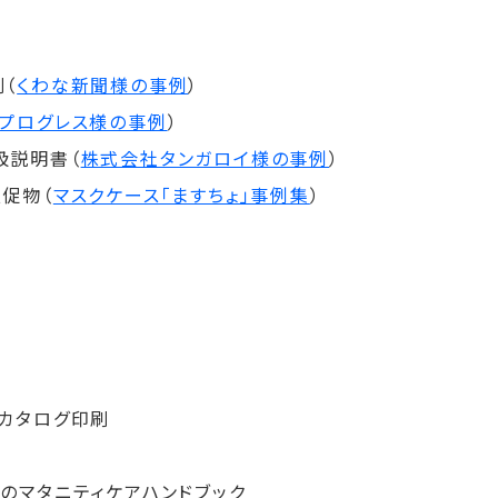
刷
（
くわな新聞様の事例
）
スプログレス様の事例
）
扱説明書（
株式会社タンガロイ様の事例
）
促物（
マスクケース「ますちょ」事例集
）
カタログ印刷
のマタニティケアハンドブック