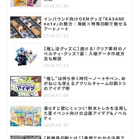
2026.07.30
インバウンド向けOEMグッズ「KASANE
note」の魅力｜用紙×特殊印刷で魅せる
アートノート
2026.07.22
【推し活グッズに】透ける！クリア素材のノ
ベルティ・グッズ7選｜入稿データ作成方
法も解説
2026.07.13
“推し”は持ち歩く時代～ノートやペン、め
がねにも使えるアクリルチャーム印刷3つ
のアイデア例
2026.07.08
濡らすと壁にくっつく！耐水トレカを活用し
た夏イベント向けの企画アイデア＆ノベル
ティ
2026.06.30
【新聞風印刷とは？】事例でわかる活用ア