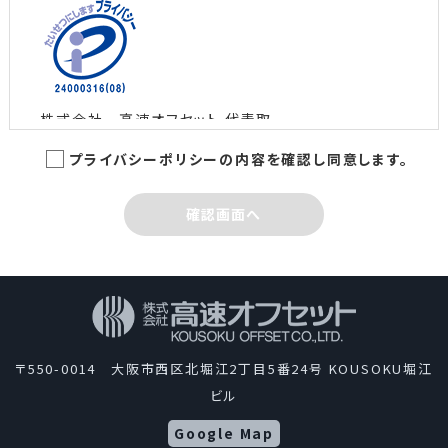
株式会社 高速オフセット 代表取
締役社長 島田 智
プライバシーポリシーの内容を確認し同意します。
制定日：2005年3月1日
最終改定日：2022年6月10日
確認画面へ
株式会社高速オフセットは、新聞、広報紙誌、書籍、パ
ンフレット、チラシなど多種多様な印刷物やウェブコン
テンツを制作して、情報文化の一翼を担っているという
自覚のもとに、業務として取扱う個人情報を適切に管
理し、保護するため、次の通り「個人情報保護方針」を
〒550-0014 大阪市西区北堀江2丁目5番24号 KOUSOKU堀江
定めます。当社はこの方針を全役員、全従業者に周知
ビル
徹底させて、実行、改善、維持します。
Google Map