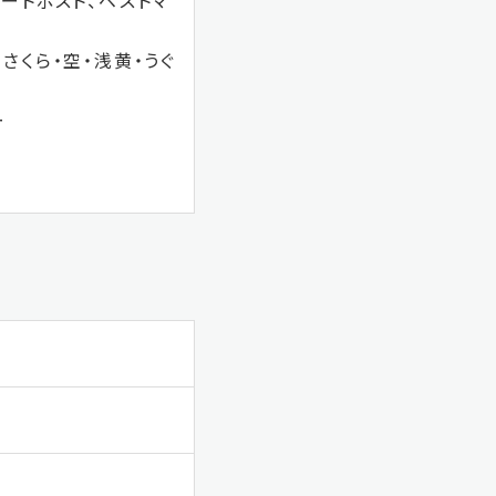
アートポスト、ベストマ
さくら・空・浅黄・うぐ
ー