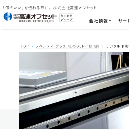
「伝えたい」を伝わる形に。 株式会社高速オフセット
会社情報
サー
TOP
ノベルティ・グッズ・紙のOEM・他印刷
デジタル印