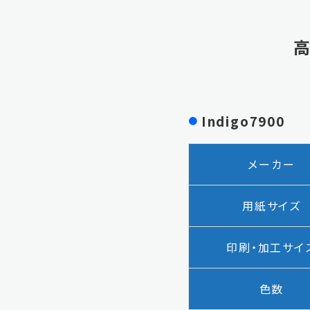
Indigo7900
メーカー
用紙サイズ
印刷・加工
サイ
色数