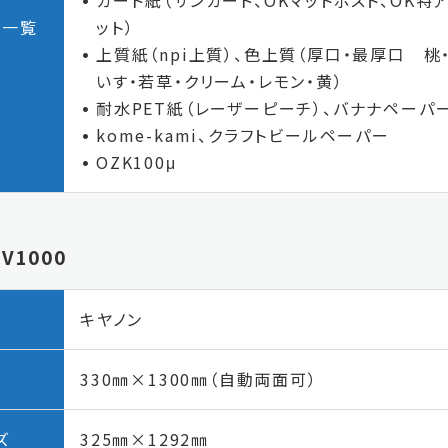
カード紙（サンカード、OKマットポスト、OK特
ア一覧
ット）
上質紙（npi上質）、色上質（厚口・最厚口 桃・
いす・若草・クリーム・レモン・黄）
耐水PET紙（レーザーピーチ）、バナナペーパ
kome-kami、クラフトビールペーパー
OZK100μ
V1000
キヤノン
330㎜×1300㎜（自動両面可）
ズ
325㎜×1292㎜