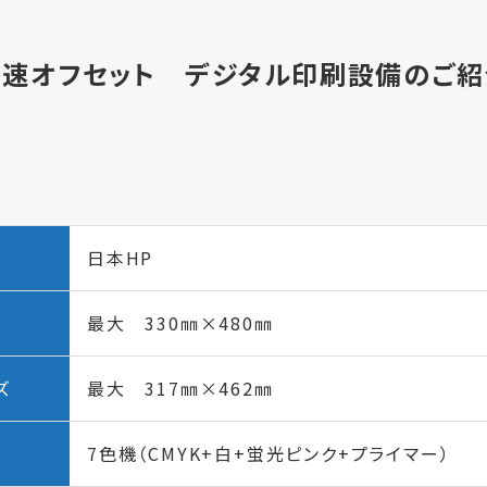
高速オフセット
デジタル印刷設備のご紹
日本HP
最大 330㎜×480㎜
ズ
最大 317㎜×462㎜
7色機（CMYK+白+蛍光ピンク+プライマー）