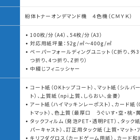
紛体トナーオンデマンド機 ４色機（ＣＭＹＫ）
100枚/分（A4）、54枚/分（A3）
対応用紙坪量：52g/㎡～400g/㎡
ペーパーフォールディングユニット（C折り、外3
つ折り、4つ折り、Z折り）
中綴じフィニッシャー
コート紙（OKトップコート）、マット紙（シルバ
ト）、上質紙（npi上質、しらおい、金菱）
アート紙（ハイマッキンレーポスト）、カード紙（
トマット）、色上質（最厚口 うぐいす・空・桃・黄
タックフィルム（発泡PET・透明PET）、タック
パーキャスト）、訂正用タック紙（上質・マット・
キリフダグロス（カードゲーム用紙）、カード和