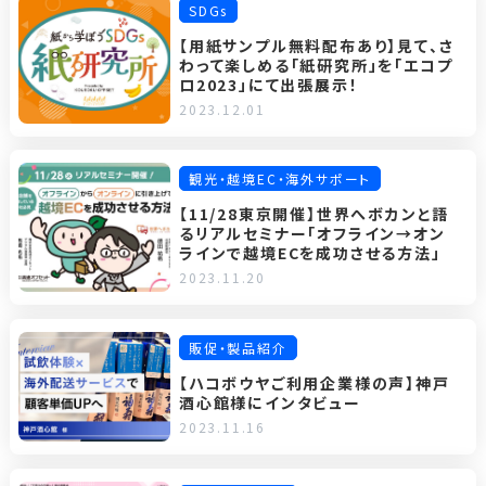
SDGs
【用紙サンプル無料配布あり】見て、さ
わって楽しめる「紙研究所」を「エコプ
ロ2023」にて出張展示！
2023.12.01
観光・越境EC・海外サポート
【11/28東京開催】世界へボカンと語
るリアルセミナー「オフライン→オン
ラインで越境ECを成功させる方法」
2023.11.20
販促・製品紹介
【ハコボウヤご利用企業様の声】神戸
酒心館様にインタビュー
2023.11.16