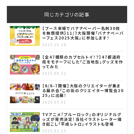
同じカテゴリの記事
【ブース来場でバナナペーパー名刺30枚
を無償提供】11/7大阪開催「バナナペーパ
ーフェス2025大阪」に参加します！
2025.10.24
【全47種類のカプセルトイ！？】47都道府
県をモチーフにした「ご当地缶」グッズを作
ってみた
2025.09.22
【6/6-7開催】大阪のクリエイターが集ま
る展示会「この街のクリエイター博覧会20
25」に出展！
2025.05.01
TVアニメ『ブルーロック』のオリジナルグ
ッズが発売決定！当社イラストレーター描
き起こし「平成レトロ」イラストも登場
2025.03.19