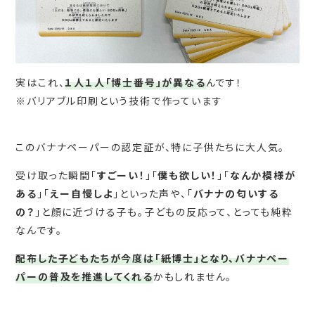
実はこれ、
１人１人「博士番号」が異なる
んです！
※バリアブル印刷という技術で作っています
このバナナペーパーの認定証が、特に子供たちに大人気。
受け取った瞬間「
すごーい！
」「
僕も欲しい！
」「
なんか模様が
ある
」「
えー自慢しよ
」といった声や、「
バナナの匂いする
の？
」と顔に近づける子も。子どもの反応って、とっても純粋
なんです。
配布した子どもたちが今度は「紙博士」となり、バナナペー
パーの普及を推進してくれる
かもしれません。