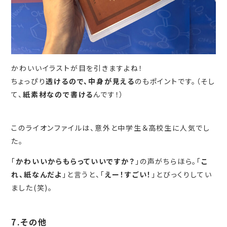
かわいいイラストが目を引きますよね！
ちょっぴり
透けるので、中身が見える
のもポイントです。（そし
て、
紙素材なので書ける
んです！）
このライオンファイルは、意外と中学生＆高校生に人気でし
た。
「
かわいいからもらっていいですか？
」の声がちらほら。「
こ
れ、紙なんだよ
」と言うと、「
えー！すごい！
」とびっくりしてい
ました(笑)。
7.その他