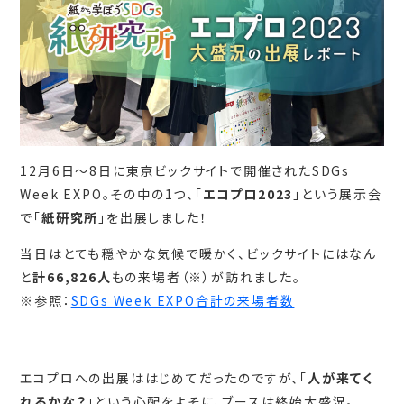
12月6日～8日に東京ビックサイトで開催されたSDGs
Week EXPO。その中の1つ、「
エコプロ2023
」という展示会
で「
紙研究所
」を出展しました！
当日はとても穏やかな気候で暖かく、ビックサイトにはなん
と
計
66,826
人
もの来場者（※）が訪れました。
※参照：
SDGs Week EXPO合計の来場者数
エコプロへの出展ははじめてだったのですが、「
人が来てく
れるかな？
」という心配をよそに、ブースは終始大盛況。