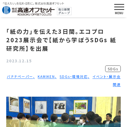
「伝えたい」を伝わる形に。 株式会社高速オフセット
「紙の力」を伝えた3日間。エコプロ
2023展示会で【紙から学ぼうSDGs 紙
研究所】を出展
2023.12.15
SDGs
バナナペーパー
KAMIKEN
SDGs・環境対応
イベント・展示会
関連