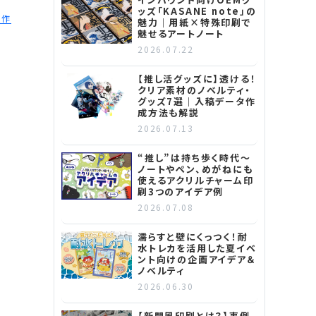
ッズ「KASANE note」の
制作
魅力｜用紙×特殊印刷で
魅せるアートノート
2026.07.22
【推し活グッズに】透ける！
クリア素材のノベルティ・
グッズ7選｜入稿データ作
成方法も解説
2026.07.13
“推し”は持ち歩く時代～
ノートやペン、めがねにも
使えるアクリルチャーム印
刷3つのアイデア例
2026.07.08
濡らすと壁にくっつく！耐
水トレカを活用した夏イベ
ント向けの企画アイデア＆
ノベルティ
2026.06.30
【新聞風印刷とは？】事例