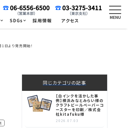
例
SDGs
採用情報
アクセス
1月1日より発売開始！
同じカテゴリの記事
【白インクを活かした事
例】横浜みなとみらい様の
クラフトビールペーパーコ
ースターを印刷／株式会
社kitafuku様
2026.07.03
例