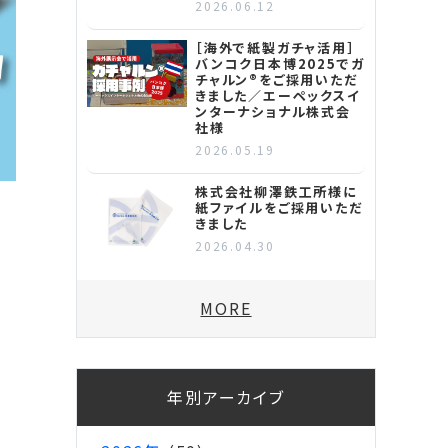
2026.06.12
［海外で紙製ガチャ活用］
バンコク日本博2025でガ
チャルン®をご採用いただ
きました／エーペックスイ
ンターナショナル株式会
社様
2026.05.19
株式会社柳澤鉄工所様に
紙ファイルをご採用いただ
きました
2026.04.30
1
MORE
年別アーカイブ