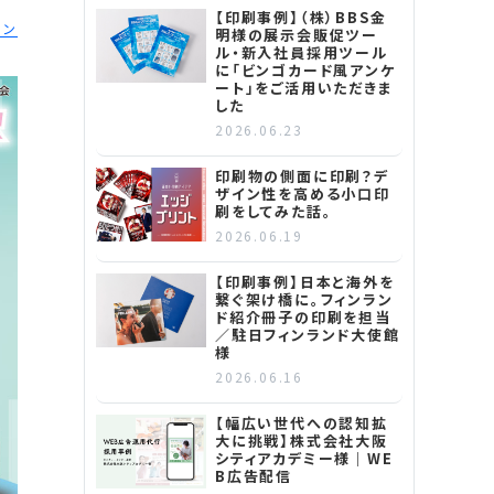
【印刷事例】（株）BBS金
ョン
明様の展示会販促ツー
ル・新入社員採用ツール
に「ビンゴカード風アンケ
ート」をご活用いただきま
した
2026.06.23
印刷物の側面に印刷？デ
ザイン性を高める小口印
刷をしてみた話。
2026.06.19
【印刷事例】日本と海外を
繋ぐ架け橋に。フィンラン
ド紹介冊子の印刷を担当
／駐日フィンランド大使館
様
2026.06.16
【幅広い世代への認知拡
大に挑戦】株式会社大阪
シティアカデミー様｜WE
B広告配信