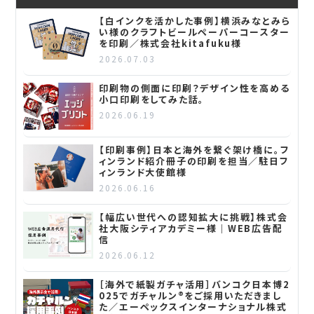
【白インクを活かした事例】横浜みなとみら
い様のクラフトビールペーパーコースター
を印刷／株式会社kitafuku様
2026.07.03
印刷物の側面に印刷？デザイン性を高める
小口印刷をしてみた話。
2026.06.19
【印刷事例】日本と海外を繋ぐ架け橋に。フ
ィンランド紹介冊子の印刷を担当／駐日フ
ィンランド大使館様
2026.06.16
【幅広い世代への認知拡大に挑戦】株式会
社大阪シティアカデミー様｜WEB広告配
信
2026.06.12
［海外で紙製ガチャ活用］バンコク日本博2
025でガチャルン®をご採用いただきまし
た／エーペックスインターナショナル株式