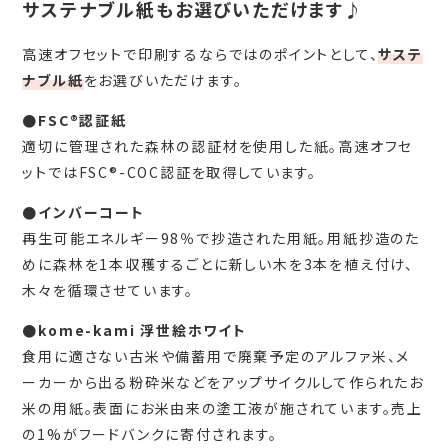
サステナブル紙もお選びいただけます♪
高速オフセットで印刷するならではのポイントとして、
サステ
ナブル紙
をお選びいただけます。
●FSC®認証紙
適切に管理された森林の認証材を使用した紙。高速オフセ
ットではFSC®-COC認証を取得しています。
●インバーコート
再生可能エネルギー98％で抄造された用紙。用紙抄造のた
めに森林を1本収穫するごとに新しい木を3本を植え付け、
木々を循環させています。
●kome-kami 浮世絵ホワイト
食用に適さない古米や備蓄用で廃棄予定のアルファ米、メ
ーカーから出る粉砕米などをアップサイクルして作られたお
米の用紙。表面にお米由来の塗工液が施されています。売上
の1%がフードバンクに寄付されます。