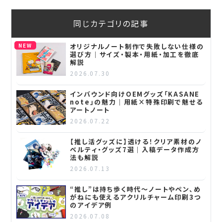
同じカテゴリの記事
NEW
オリジナルノート制作で失敗しない仕様の
選び方｜サイズ・製本・用紙・加工を徹底
解説
2026.07.30
インバウンド向けOEMグッズ「KASANE
note」の魅力｜用紙×特殊印刷で魅せる
アートノート
2026.07.22
【推し活グッズに】透ける！クリア素材のノ
ベルティ・グッズ7選｜入稿データ作成方
法も解説
2026.07.13
“推し”は持ち歩く時代～ノートやペン、め
がねにも使えるアクリルチャーム印刷3つ
のアイデア例
2026.07.08