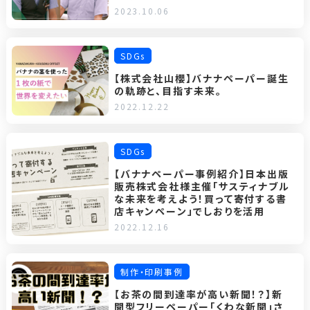
2023.10.06
SDGs
【株式会社山櫻】バナナペーパー誕生
の軌跡と、目指す未来。
2022.12.22
SDGs
【バナナペーパー事例紹介】日本出版
販売株式会社様主催「サスティナブル
な未来を考えよう！買って寄付する書
店キャンペーン」でしおりを活用
2022.12.16
制作・印刷事例
【お茶の間到達率が高い新聞！？】新
聞型フリーペーパー「くわな新聞」さ