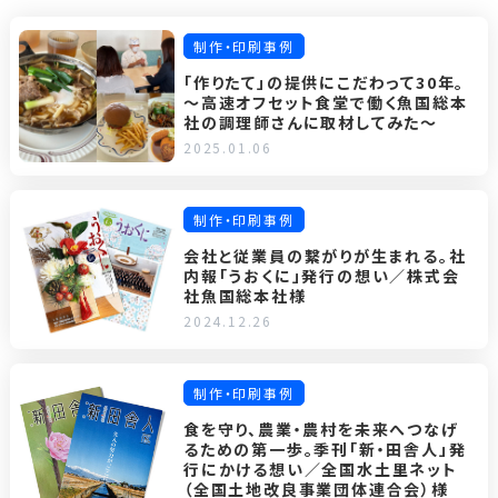
制作・印刷事例
「作りたて」の提供にこだわって30年。
～高速オフセット食堂で働く魚国総本
社の調理師さんに取材してみた～
2025.01.06
制作・印刷事例
会社と従業員の繋がりが生まれる。社
内報「うおくに」発行の想い／株式会
社魚国総本社様
2024.12.26
制作・印刷事例
食を守り、農業・農村を未来へつなげ
るための第一歩。季刊「新・田舎人」発
行にかける想い／全国水土里ネット
（全国土地改良事業団体連合会）様