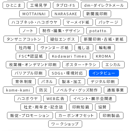
ひとこま
工場見学
タブロ-FS
dm・ダイレクトメール
MOTTAINAI
NARASAKE
新聞風印刷
ハコブネット・ハコボウヤ
マーメイド紙
パッケージ
ノート
制作・編集・デザイン
potatto.
タンザニアコットン
疑似エンボス
新聞印刷・古紙・更紙
社内報
ヴァンヌーボ紙
推し活
輪転機
FSC®認証紙
Kodawari Times
KROMA
枚葉機・オンデマンド印刷
ポスター・チラシ
エシカル
バリアブル印刷
SDGs・環境対応
インタビュー
育休制度
パネル
製本・加工
デジタル印刷
kome-kami
防災
ノベルティ・グッズ制作
通販事業
ハコボウヤ
WEB広告
イベント・展示会関連
社史・周年史・記念誌
印刷知識
協賛
販促・プロモーション
カーボンオフセット
印刷製品
ワークショップ