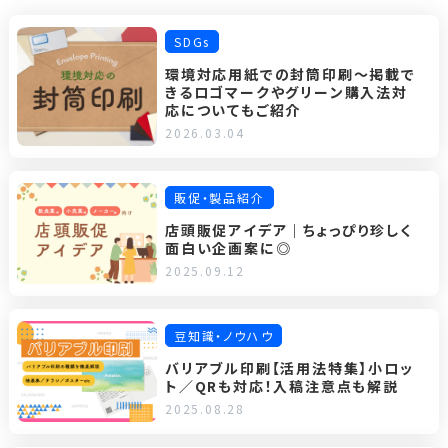
SDGs
環境対応用紙での封筒印刷～掲載で
きるロゴマークやグリーン購入法対
応についてもご紹介
2026.03.04
販促・製品紹介
店頭販促アイデア｜ちょっぴり珍しく
面白い企画案に◎
2025.09.12
豆知識・ノウハウ
バリアブル印刷【活用法特集】小ロッ
ト／QRも対応！入稿注意点も解説
2025.08.28