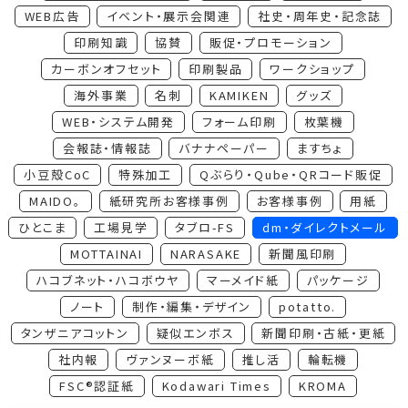
WEB広告
イベント・展示会関連
社史・周年史・記念誌
印刷知識
協賛
販促・プロモーション
カーボンオフセット
印刷製品
ワークショップ
海外事業
名刺
KAMIKEN
グッズ
WEB・システム開発
フォーム印刷
枚葉機
会報誌・情報誌
バナナペーパー
ますちょ
小豆殻CoC
特殊加工
Qぶらり・Qube・QRコード販促
MAIDO。
紙研究所お客様事例
お客様事例
用紙
ひとこま
工場見学
タブロ-FS
dm・ダイレクトメール
MOTTAINAI
NARASAKE
新聞風印刷
ハコブネット・ハコボウヤ
マーメイド紙
パッケージ
ノート
制作・編集・デザイン
potatto.
タンザニアコットン
疑似エンボス
新聞印刷・古紙・更紙
社内報
ヴァンヌーボ紙
推し活
輪転機
FSC®認証紙
Kodawari Times
KROMA