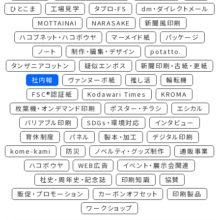
ひとこま
工場見学
タブロ-FS
dm・ダイレクトメール
MOTTAINAI
NARASAKE
新聞風印刷
ハコブネット・ハコボウヤ
マーメイド紙
パッケージ
ノート
制作・編集・デザイン
potatto.
タンザニアコットン
疑似エンボス
新聞印刷・古紙・更紙
社内報
ヴァンヌーボ紙
推し活
輪転機
FSC®認証紙
Kodawari Times
KROMA
枚葉機・オンデマンド印刷
ポスター・チラシ
エシカル
バリアブル印刷
SDGs・環境対応
インタビュー
育休制度
パネル
製本・加工
デジタル印刷
kome-kami
防災
ノベルティ・グッズ制作
通販事業
ハコボウヤ
WEB広告
イベント・展示会関連
社史・周年史・記念誌
印刷知識
協賛
販促・プロモーション
カーボンオフセット
印刷製品
ワークショップ