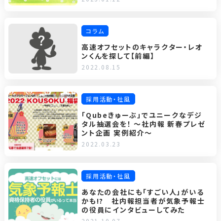
コラム
高速オフセットのキャラクター・レオ
ンくんを探して【前編】
2022.08.15
採用活動・社風
「Qubeきゅーぶ」でユニークなデジ
タル抽選会を！ ～社内報 新春プレゼ
ント企画 実例紹介～
2022.03.23
採用活動・社風
あなたの会社にも「すごい人」がいる
かも!? 社内報担当者が気象予報士
の役員にインタビューしてみた
2021.10.07