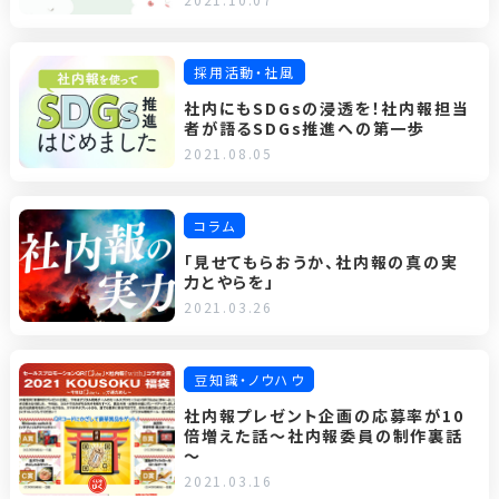
採用活動・社風
社内にもSDGsの浸透を！社内報担当
者が語るSDGs推進への第一歩
2021.08.05
コラム
「見せてもらおうか、社内報の真の実
力とやらを」
2021.03.26
豆知識・ノウハウ
社内報プレゼント企画の応募率が10
倍増えた話～社内報委員の制作裏話
～
2021.03.16