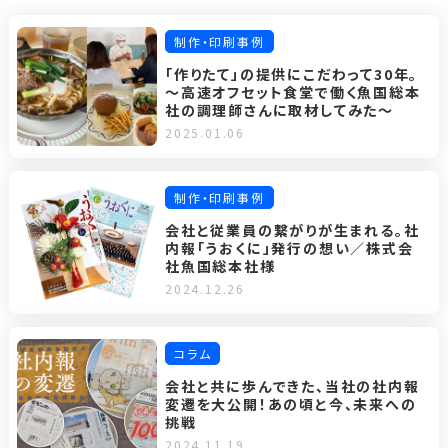
制作・印刷事例
「作りたて」の提供にこだわって30年。
～高速オフセット食堂で働く魚国総本
社の調理師さんに取材してみた～
2025.01.06
制作・印刷事例
会社と従業員の繋がりが生まれる。社
内報「うおくに」発行の想い／株式会
社魚国総本社様
2024.12.26
コラム
会社と共に歩んできた、当社の社内報
変遷を大公開！あの頃と今、未来への
挑戦
2024.11.19