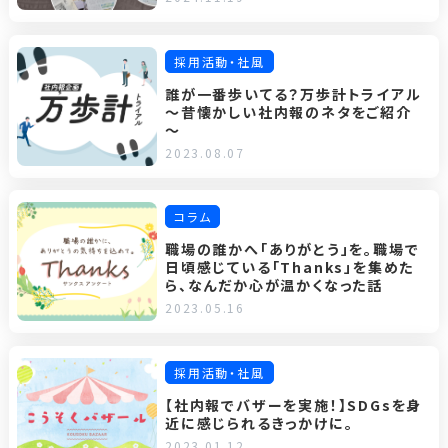
採用活動・社風
誰が一番歩いてる？万歩計トライアル
～昔懐かしい社内報のネタをご紹介
～
2023.08.07
コラム
職場の誰かへ「ありがとう」を。職場で
日頃感じている「Thanks」を集めた
ら、なんだか心が温かくなった話
2023.05.16
採用活動・社風
【社内報でバザーを実施！】SDGsを身
近に感じられるきっかけに。
2023.01.12