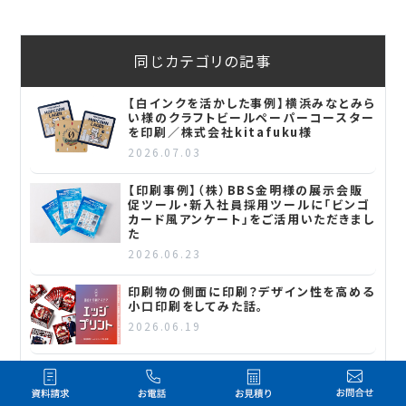
同じカテゴリの記事
【白インクを活かした事例】横浜みなとみら
い様のクラフトビールペーパーコースター
を印刷／株式会社kitafuku様
2026.07.03
【印刷事例】（株）BBS金明様の展示会販
促ツール・新入社員採用ツールに「ビンゴ
カード風アンケート」をご活用いただきまし
た
2026.06.23
印刷物の側面に印刷？デザイン性を高める
小口印刷をしてみた話。
2026.06.19
【印刷事例】日本と海外を繋ぐ架け橋に。フ
ィンランド紹介冊子の印刷を担当／駐日フ
ィンランド大使館様