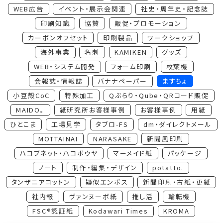
WEB広告
イベント・展示会関連
社史・周年史・記念誌
印刷知識
協賛
販促・プロモーション
カーボンオフセット
印刷製品
ワークショップ
海外事業
名刺
KAMIKEN
グッズ
WEB・システム開発
フォーム印刷
枚葉機
会報誌・情報誌
バナナペーパー
ますちょ
小豆殻CoC
特殊加工
Qぶらり・Qube・QRコード販促
MAIDO。
紙研究所お客様事例
お客様事例
用紙
ひとこま
工場見学
タブロ-FS
dm・ダイレクトメール
MOTTAINAI
NARASAKE
新聞風印刷
ハコブネット・ハコボウヤ
マーメイド紙
パッケージ
ノート
制作・編集・デザイン
potatto.
タンザニアコットン
疑似エンボス
新聞印刷・古紙・更紙
社内報
ヴァンヌーボ紙
推し活
輪転機
FSC®認証紙
Kodawari Times
KROMA