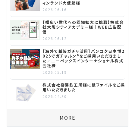
ィンランド大使館様
2026.06.16
【幅広い世代への認知拡大に挑戦】株式会
社大阪シティアカデミー様｜WEB広告配
信
2026.06.12
［海外で紙製ガチャ活用］バンコク日本博2
025でガチャルン®をご採用いただきまし
た／エーペックスインターナショナル株式
会社様
2026.05.19
株式会社柳澤鉄工所様に紙ファイルをご採
用いただきました
2026.04.30
MORE