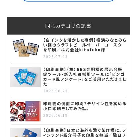
同じカテゴリの記事
【白インクを活かした事例】横浜みなとみら
い様のクラフトビールペーパーコースター
を印刷／株式会社kitafuku様
2026.07.03
【印刷事例】（株）BBS金明様の展示会販
促ツール・新入社員採用ツールに「ビンゴ
カード風アンケート」をご活用いただきまし
た
2026.06.23
印刷物の側面に印刷？デザイン性を高める
小口印刷をしてみた話。
2026.06.19
【印刷事例】日本と海外を繋ぐ架け橋に。フ
ィンランド紹介冊子の印刷を担当／駐日フ