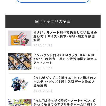
同じカテゴリの記事
オリジナルノート制作で失敗しない仕様の
選び方｜サイズ・製本・用紙・加工を徹底
解説
2026.07.30
インバウンド向けOEMグッズ「KASANE
note」の魅力｜用紙×特殊印刷で魅せる
アートノート
2026.07.22
【推し活グッズに】透ける！クリア素材のノ
ベルティ・グッズ7選｜入稿データ作成方
法も解説
2026.07.13
“推し”は持ち歩く時代～ノートやペン、め
がねにも使えるアクリルチャーム印刷3つ