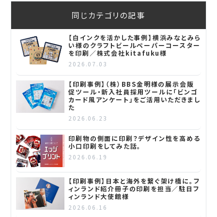
同じカテゴリの記事
【白インクを活かした事例】横浜みなとみら
い様のクラフトビールペーパーコースター
を印刷／株式会社kitafuku様
2026.07.03
【印刷事例】（株）BBS金明様の展示会販
促ツール・新入社員採用ツールに「ビンゴ
カード風アンケート」をご活用いただきまし
た
2026.06.23
印刷物の側面に印刷？デザイン性を高める
小口印刷をしてみた話。
2026.06.19
【印刷事例】日本と海外を繋ぐ架け橋に。フ
ィンランド紹介冊子の印刷を担当／駐日フ
ィンランド大使館様
2026.06.16