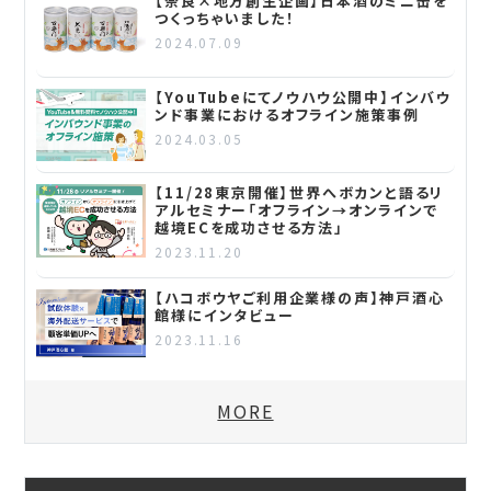
【奈良×地方創生企画】日本酒のミニ缶を
つくっちゃいました！
2024.07.09
【YouTubeにてノウハウ公開中】インバウ
ンド事業におけるオフライン施策事例
2024.03.05
【11/28東京開催】世界へボカンと語るリ
アルセミナー「オフライン→オンラインで
越境ECを成功させる方法」
2023.11.20
【ハコボウヤご利用企業様の声】神戸酒心
館様にインタビュー
2023.11.16
MORE