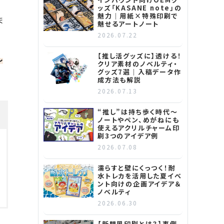
ッズ「KASANE note」の
魅力｜用紙×特殊印刷で
ま
魅せるアートノート
2026.07.22
【推し活グッズに】透ける！
し
クリア素材のノベルティ・
グッズ7選｜入稿データ作
成方法も解説
2026.07.13
“推し”は持ち歩く時代～
ノートやペン、めがねにも
使えるアクリルチャーム印
刷3つのアイデア例
2026.07.08
濡らすと壁にくっつく！耐
水トレカを活用した夏イベ
ント向けの企画アイデア＆
ノベルティ
2026.06.30
【新聞風印刷とは？】事例