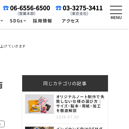
例
SDGs
採用情報
アクセス
り上げていきます
両
同じカテゴリの記事
オリジナルノート制作で失
敗しない仕様の選び方｜
サイズ・製本・用紙・加工
を徹底解説
2026.07.30
ト
インバウンド向けOEMグ