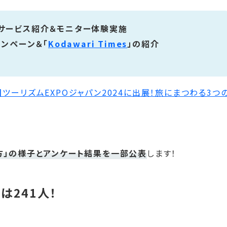
のサービス紹介＆モニター体験実施
ャンペーン＆「
Kodawari Times
」の紹介
ツーリズムEXPOジャパン2024に出展！旅にまつわる3つ
方」の様子とアンケート結果を一部公表
します！
は241人！