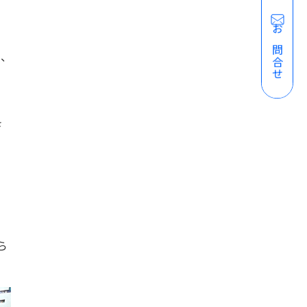
お問合せ
、
さ
ら