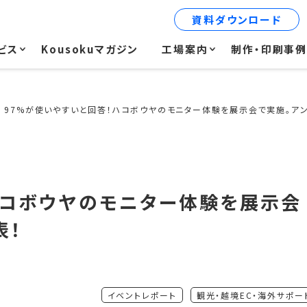
資料ダウンロード
ビス
Kousokuマガジン
工場案内
制作・印刷事
97%が使いやすいと回答！ハコボウヤのモニター体験を展示会で実施。ア
ハコボウヤのモニター体験を展示会
表！
イベントレポート
観光・越境EC・海外サポー