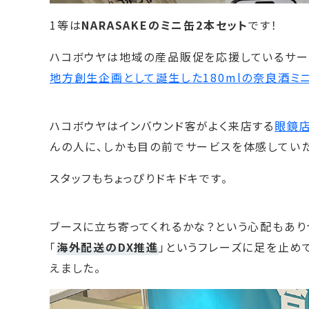
1等は
NARASAKEのミニ缶2本セット
です！
ハコボウヤは地域の産品販促を応援しているサービ
地方創生企画として誕生した180mlの奈良酒ミ
ハコボウヤはインバウンド客がよく来店する
眼鏡
んの人に、しかも目の前でサービスを体感してい
スタッフもちょっぴりドキドキです。
ブースに立ち寄ってくれるかな？という心配もあり
「
海外配送のDX推進
」というフレーズに足を止め
えました。