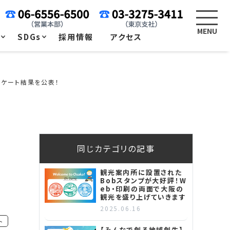
例
SDGs
採用情報
アクセス
ンケート結果を公表！
同じカテゴリの記事
観光案内所に設置された
Bobスタンプが大好評！W
eb・印刷の両面で大阪の
観光を盛り上げていきます
2025.06.16
ト
【みんなで創る地域創生】