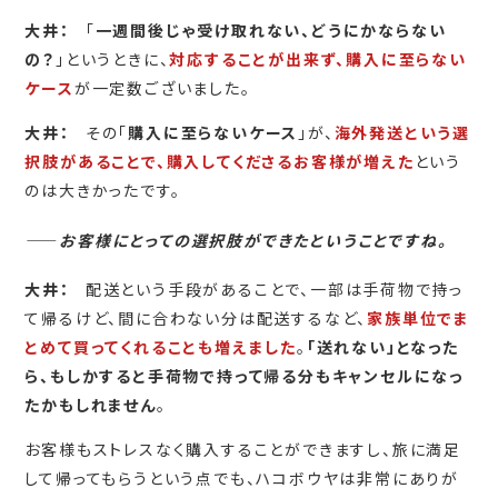
大井：
「
一週間後じゃ受け取れない、どうにかならない
の？
」というときに、
対応することが出来ず、購入に至らない
ケース
が一定数ございました。
大井：
その「
購入に至らないケース
」が、
海外発送という選
択肢があることで、購入してくださるお客様が増えた
という
のは大きかったです。
――
お客様にとっての選択肢ができたということですね。
大井：
配送という手段があることで、一部は手荷物で持っ
て帰るけど、間に合わない分は配送するなど、
家族単位でま
とめて買ってくれることも増えました
。
「送れない」となった
ら、もしかすると手荷物で持って帰る分もキャンセルになっ
たかもしれません
。
お客様もストレスなく購入することができますし、旅に満足
して帰ってもらうという点でも、ハコボウヤは非常にありが