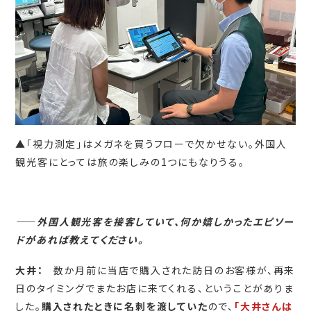
▲「視力測定」はメガネを買うフローで欠かせない。外国人
観光客にとっては旅の楽しみの1つにもなりうる。
――
外国人観光客を接客していて、何か嬉しかったエピソー
ドがあれば教えてください。
大井：
数か月前に当店で購入された訪日のお客様が、再来
日のタイミングでまたお店に来てくれる、ということがありま
した。
購入されたときに名刺を渡していた
ので、
「大井さんは