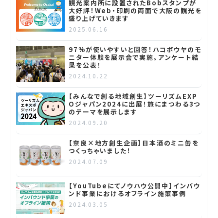
観光案内所に設置されたBobスタンプが
大好評！Web・印刷の両面で大阪の観光を
盛り上げていきます
2025.06.16
97%が使いやすいと回答！ハコボウヤのモ
ニター体験を展示会で実施。アンケート結
果を公表！
2024.10.22
【みんなで創る地域創生】ツーリズムEXP
Oジャパン2024に出展！旅にまつわる3つ
のテーマを展示します
2024.09.20
【奈良×地方創生企画】日本酒のミニ缶を
つくっちゃいました！
2024.07.09
【YouTubeにてノウハウ公開中】インバウ
ンド事業におけるオフライン施策事例
2024.03.05