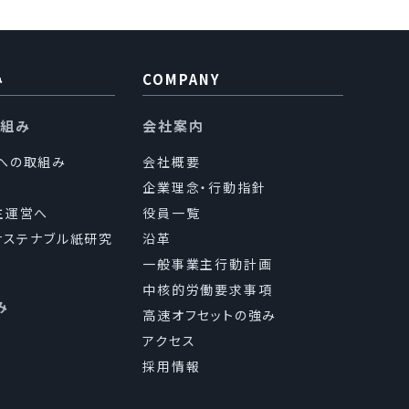
み
COMPANY
り組み
会社案内
sへの取組み
会社概要
企業理念・行動指針
主運営へ
役員一覧
（サステナブル紙研究
沿革
一般事業主行動計画
中核的労働要求事項
み
高速オフセットの強み
アクセス
採用情報