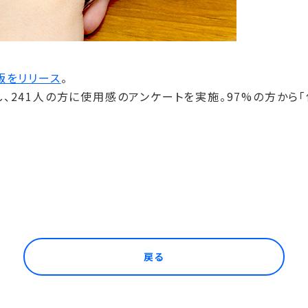
版をリリース
。
、241人の方に使用感のアンケートを実施。97%の方から
戻る