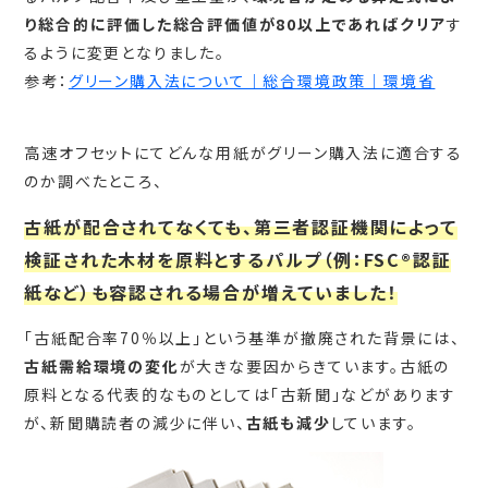
り総合的に評価した総合評価値が80以上であればクリア
す
るように変更となりました。
参考：
グリーン購入法について｜総合環境政策｜環境省
高速オフセットにてどんな用紙がグリーン購入法に適合する
のか調べたところ、
古紙が配合されてなくても、第三者認証機関によって
検証された木材を原料とするパルプ（例：FSC®認証
紙など）も容認される場合が増えていました！
「古紙配合率70％以上」という基準が撤廃された背景には、
古紙需給環境の変化
が大きな要因からきています。古紙の
原料となる代表的なものとしては「古新聞」などがあります
が、新聞購読者の減少に伴い、
古紙も減少
しています。