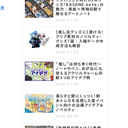
ッズ「KASANE note」の
転機
魅力｜用紙×特殊印刷で
魅せるアートノート
2026.07.22
【推し活グッズに】透ける！
クリア素材のノベルティ・
グッズ7選｜入稿データ作
成方法も解説
2026.07.13
“推し”は持ち歩く時代～
ノートやペン、めがねにも
使えるアクリルチャーム印
刷3つのアイデア例
2026.07.08
濡らすと壁にくっつく！耐
水トレカを活用した夏イベ
ント向けの企画アイデア＆
ノベルティ
2026.06.30
【新聞風印刷とは？】事例