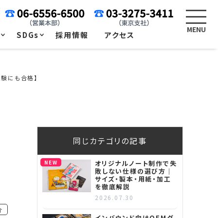
例
SDGs
採用情報
アクセス
試験にも合格】
同じカテゴリの記事
NEW
オリジナルノート制作で失
敗しない仕様の選び方｜
サイズ・製本・用紙・加工
を徹底解説
2026.07.30
介
インバウンド向けOEMグ