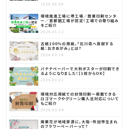
2026.06.09
環境推進工場に堺工場／商業印刷センタ
ー／首都圏工場が認定！工場での取り組み
をご紹介
2026.05.12
古紙100％の用紙。「石川県へ貢献する
紙：おきあがみ」とは？
2026.03.16
バナナペーパーで大判ポスターが印刷でき
るようになりました！【1枚からOK】
2026.03.11
環境対応用紙での封筒印刷～掲載できる
ロゴマークやグリーン購入法対応について
もご紹介
2026.03.04
廃棄花が地域資源に。大阪・吹田市生まれ
のフラワーペーパーって？