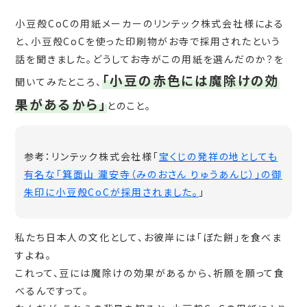
小豆殻CoCの用紙メーカーのリンテック株式会社様による
と、小豆殻CoCを使った印刷物がお寺で採用されたという
話を聞きました。どうしてお寺がこの用紙を選んだのか？を
「小豆の赤色には魔除けの効
聞いてみたところ、
果があるから」
とのこと。
参考：リンテック株式会社様「
宝くじの発祥の地としても
有名な「箕面山 瀧安寺（みのおさん りゅうあんじ）」の御
朱印に小豆殻CoCが採用されました。
」
私たち日本人の文化として、お彼岸には「ぼた餅」を食べま
すよね。
これって、豆には魔除けの効果があるから、祈願を願って食
べるんですって。