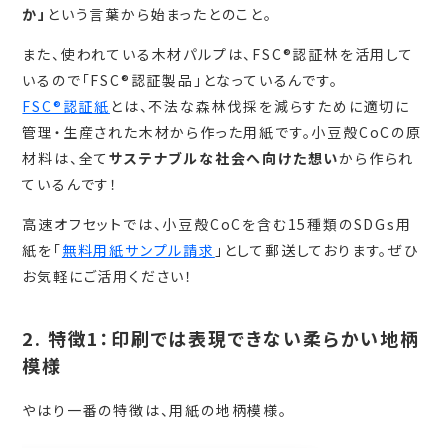
か」
という言葉から始まったとのこと。
また、使われている木材パルプは、FSC®認証林を活用して
いるので「FSC®認証製品」となっているんです。
FSC®認証紙
とは、不法な森林伐採を減らすために適切に
管理・生産された木材から作った用紙です。小豆殻CoCの原
材料は、全て
サステナブルな社会へ向けた想い
から作られ
ているんです！
高速オフセットでは、小豆殻CoCを含む15種類のSDGs用
紙を「
無料用紙サンプル請求
」として郵送しております。ぜひ
お気軽にご活用ください！
2. 特徴1：印刷では表現できない柔らかい地柄
模様
やはり一番の特徴は、用紙の地柄模様。