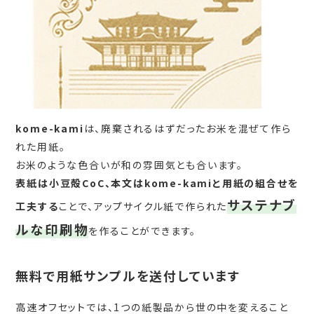
kome-kami
は、廃棄されるはずだったお米を混ぜて作ら
れた用紙。
お米のような色合いが和の雰囲気とも合います。
表紙は小豆殻CoC、本文はkome-kamiと用紙の組合せを
サステナブ
工夫する
ことで、アップサイクル紙で作られた
ルな印刷物
を作ることができます。
無料で用紙サンプルを送付しています
高速オフセットでは、1つの紙製品から世の中を変えること