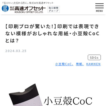
「伝えたい」を伝わる形に。 株式会社高速オフセット
【印刷プロが驚いた！】印刷では表現でき
ない模様がおしゃれな用紙・小豆殻CoC
とは？
2024.03.25
SDGs
小豆殻CoC
用紙
KAMIKEN