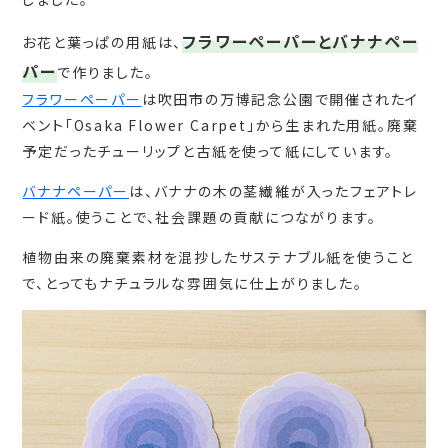
フラワーペーパーとバナナペー
お花と葉っぱの用紙は、
パー
で作りました。
フラワーペーパー
は吹田市の万博記念公園で開催されたイ
ベント「Osaka Flower Carpet」から生まれた用紙。廃棄
予定だったチューリップと古紙を使って紙にしています。
バナナペーパー
は、バナナの木の茎繊維が入ったフェアトレ
ード紙。使うことで、社会課題の貢献につながります。
植物由来の廃棄素材を混抄したサステナブル紙を使うこと
で、とってもナチュラルな雰囲気に仕上がりました。