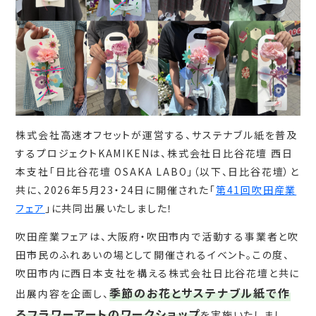
株式会社高速オフセットが運営する、サステナブル紙を普及
するプロジェクトKAMIKENは、株式会社日比谷花壇 西日
本支社「日比谷花壇 OSAKA LABO」（以下、日比谷花壇）と
共に、2026年5月23・24日に開催された「
第41回吹田産業
フェア
」に共同出展いたしました！
吹田産業フェアは、大阪府・吹田市内で活動する事業者と吹
田市民のふれあいの場として開催されるイベント。この度、
吹田市内に西日本支社を構える株式会社日比谷花壇と共に
季節のお花とサステナブル紙で作
出展内容を企画し、
るフラワーアートのワークショップ
を実施いたしまし