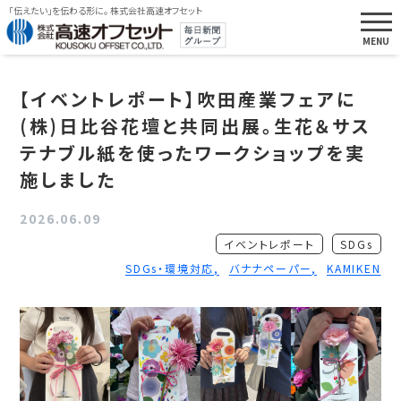
「伝えたい」を伝わる形に。 株式会社高速オフセット
【イベントレポート】吹田産業フェアに
(株)日比谷花壇と共同出展。生花＆サス
テナブル紙を使ったワークショップを実
施しました
2026.06.09
イベントレポート
SDGs
SDGs・環境対応
バナナペーパー
KAMIKEN