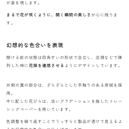
が姿を現します。
まるで花が咲くように、開く瞬間の美しさ
が心に残りま
す。
幻想的な色合いを表現
開ける前の状態は四角すいの形状で自立し、店頭などで陳
列した時に
花畑を連想させる
ようにデザインしています。
外側の葉の部分は、ざらざらとした手触りのある用紙を採
用。
中に配した花びらは、淡いグラデーションを施したトレー
シングペーパーを用いています。
色調整を繰り返すことでうっすらと製品が透けて見えるよ