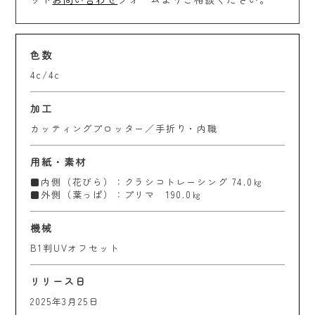
色数
4c/4c
加工
カッティングプロッター／手折り・内職
用紙・素材
■内側（花びら）：クラシコトレーシング 74.0㎏
■外側（葉っぱ）：プリマ 190.0㎏
機械
B1判UVオフセット
リリース日
2025年3月25日