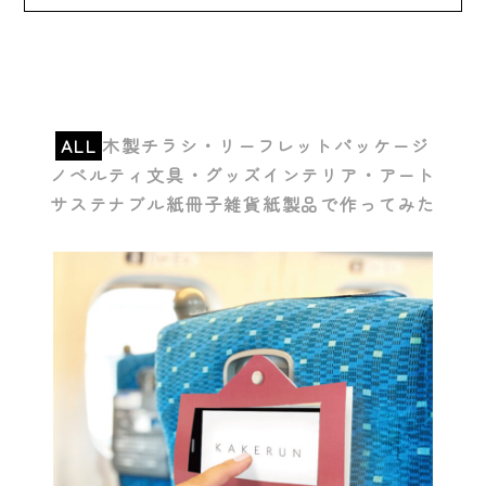
ALL
木製
チラシ・リーフレット
パッケージ
ノベルティ
文具・グッズ
インテリア・アート
サステナブル紙
冊子
雑貨
紙製品で作ってみた