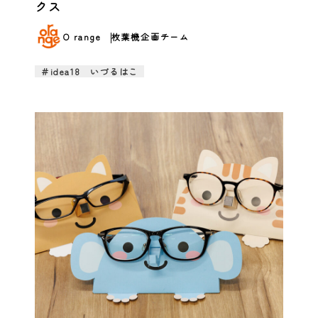
クス
O range
枚葉機企画チーム
＃idea18 いづるはこ