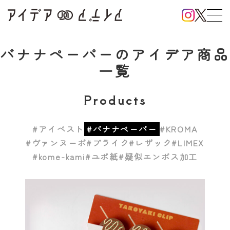
バナナペーパー
のアイデア商品
一覧
Products
#アイベスト
#バナナペーパー
#KROMA
#ヴァンヌーボ
#プライク
#レザック
#LIMEX
#kome-kami
#ユポ紙
#疑似エンボス加工