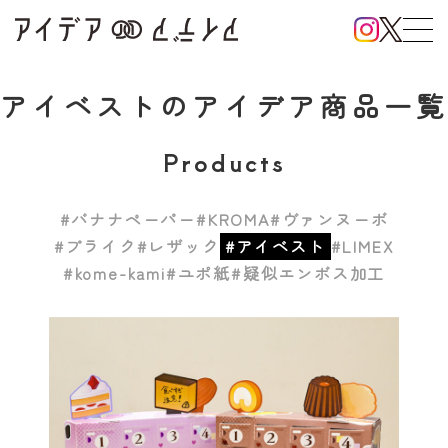
アイベスト
のアイデア商品一覧
Products
#バナナペーパー
#KROMA
#ヴァンヌーボ
#プライク
#レザック
#アイベスト
#LIMEX
#kome-kami
#ユポ紙
#疑似エンボス加工