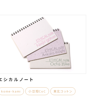
エシカルノート
kome-kami
小豆殻CoC
東北コットン