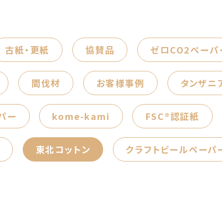
古紙・更紙
協賛品
ゼロCO2ペーパ
間伐材
お客様事例
タンザニ
パー
kome-kami
FSC®認証紙
東北コットン
クラフトビールペーパ