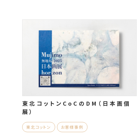
東北コットンCoCのDM（日本画個
展）
東北コットン
お客様事例