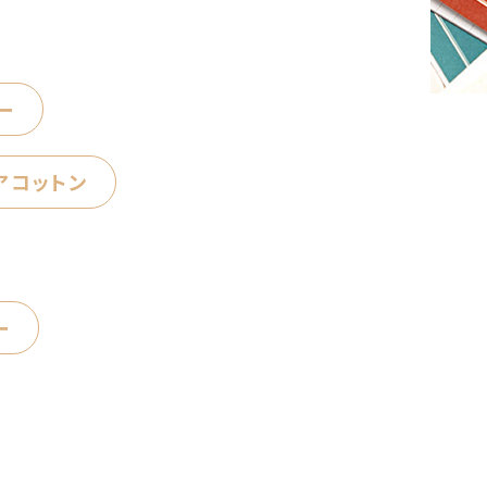
ー
アコットン
ー