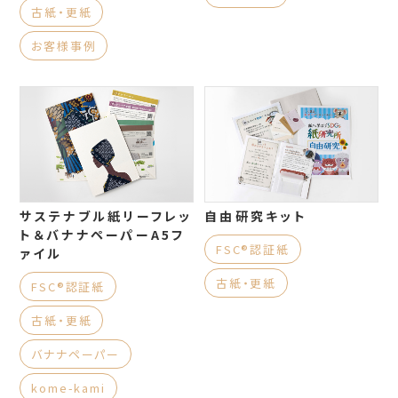
古紙・更紙
お客様事例
サステナブル紙リーフレッ
自由研究キット
ト＆バナナペーパーA5フ
FSC®認証紙
ァイル
古紙・更紙
FSC®認証紙
古紙・更紙
バナナペーパー
kome-kami