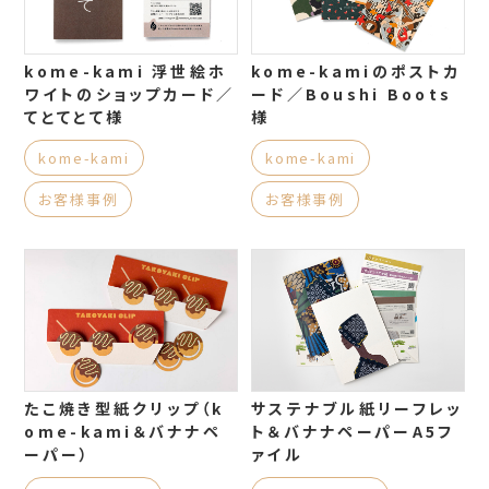
kome-kami 浮世絵ホ
kome-kamiのポストカ
ワイトのショップカード／
ード／Boushi Boots
てとてとて様
様
kome-kami
kome-kami
お客様事例
お客様事例
たこ焼き型紙クリップ（k
サステナブル紙リーフレッ
ome-kami＆バナナペ
ト＆バナナペーパーA5フ
ーパー）
ァイル