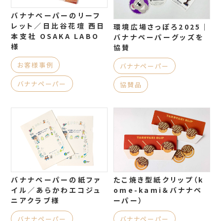
バナナペーパーのリーフ
レット／日比谷花壇 西日
環境広場さっぽろ2025｜
本支社 OSAKA LABO
バナナペーパーグッズを
様
協賛
お客様事例
バナナペーパー
バナナペーパー
協賛品
バナナペーパーの紙ファ
たこ焼き型紙クリップ（k
イル／あらかわエコジュ
ome-kami＆バナナペ
ニアクラブ様
ーパー）
バナナペーパー
バナナペーパー