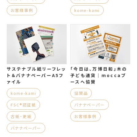
お客様事例
kome-kami
サステナブル紙リーフレッ
「今日は、万博日和」木の
ト＆バナナペーパーA5フ
子ども通貨｜moccaブ
ァイル
ースへ協賛
kome-kami
協賛品
FSC®認証紙
バナナペーパー
古紙・更紙
お客様事例
バナナペーパー