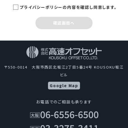
締役社長 島田 智
プライバシーポリシーの内容を確認し同意します。
制定日：2005年3月1日
最終改定日：2022年6月10日
確認画面へ
株式会社高速オフセットは、新聞、広報紙誌、書籍、パ
ンフレット、チラシなど多種多様な印刷物やウェブコン
テンツを制作して、情報文化の一翼を担っているという
自覚のもとに、業務として取扱う個人情報を適切に管
理し、保護するため、次の通り「個人情報保護方針」を
〒550-0014 大阪市西区北堀江2丁目5番24号 KOUSOKU堀江
定めます。当社はこの方針を全役員、全従業者に周知
ビル
徹底させて、実行、改善、維持します。
Google Map
1.個人情報の取得について
お電話でのご相談も承ります
当社は、適法かつ公正な手段によって個人情報を取得
します。