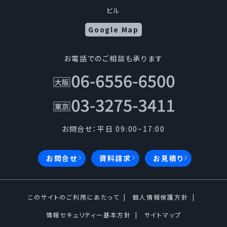
定めます。当社はこの方針を全役員、全従業者に周知
ビル
徹底させて、実行、改善、維持します。
Google Map
1.個人情報の取得について
お電話でのご相談も承ります
当社は、適法かつ公正な手段によって個人情報を取得
します。
2.個人情報の利用について
お問合せ：平日 09:00~17:00
1.当社は、事業の内容及び規模を考慮し、個人情報
お問合せ
資料請求
お見積り
を取得の際に示した利用目的の範囲内で、業務
の遂行に必要な限りにおいて利用し、目的の達
成に必要な範囲を超えた個人情報の取扱い（目
このサイトのご利用にあたって
個人情報保護方針
的外利用）は行いません。また、目的外利用を行
情報セキュリティー基本方針
サイトマップ
わないための措置を講じます。