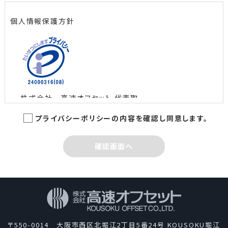
個人情報保護方針
株式会社 高速オフセット 代表取
締役社長 島田 智
プライバシーポリシーの内容を確認し同意します。
制定日：2005年3月1日
最終改定日：2022年6月10日
確認画面へ
株式会社高速オフセットは、新聞、広報紙誌、書籍、パ
ンフレット、チラシなど多種多様な印刷物やウェブコン
テンツを制作して、情報文化の一翼を担っているという
自覚のもとに、業務として取扱う個人情報を適切に管
理し、保護するため、次の通り「個人情報保護方針」を
〒550-0014 大阪市西区北堀江2丁目5番24号 KOUSOKU堀江